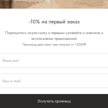
Гид по размеру
-10% на первый заказ
Добавить в корзину
Подпишитесь на рассылку и первыми узнавайте о новинках и
эксклюзивных предложениях
Описание
Промокод действует при покупке от 12000₽
Состав и уход
Параметры модели
Доставка, примерка и опла
Описание
Купальные плавки V-танга на рег
Предусмотрен внутренний подкла
Для удобства выбора размера, куп
Изготовлено в России
Получить промокод
Состав и уход