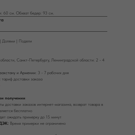
: 60 см. Обхват бедер: 93 см.
та
| Долями | Подели
области, Санкт-Петербургу, Ленинградской области: 2 - 4
азахстану и Армении
: 3 - 7 рабочих дня
 тариф доставки заказа
е
ри получении
ы доставки заказов интернет-магазина, возврат товара в
вляется бесплатно
дет ожидать примерку до 15 минут
ДЭК:
Время примерки не ограничено