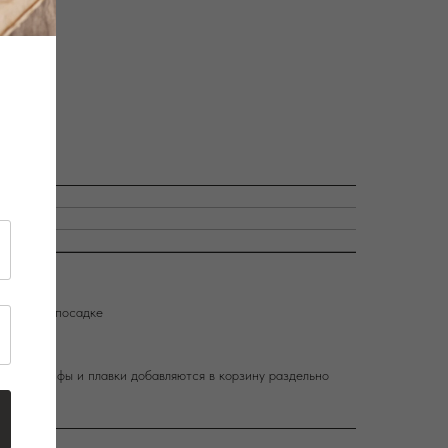
та
улируемой посадке
д
альные лифы и плавки добавляются в корзину раздельно