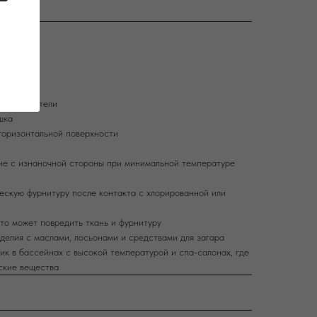
о 30°C
 отбеливатели
шка
горизонтальной поверхности
ие с изнаночной стороны при минимальной температуре
ескую фурнитуру после контакта с хлорированной или
то может повредить ткань и фурнитуру
делия с маслами, лосьонами и средствами для загара
ик в бассейнах с высокой температурой и спа-салонах, где
ские вещества