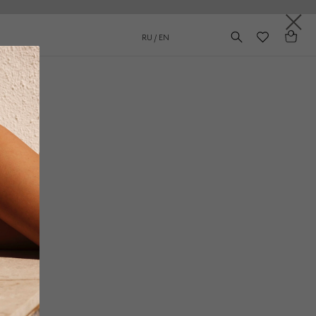
RU / EN
Белый
₽