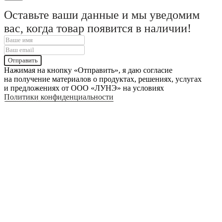
Оставьте ваши данные и мы уведомим
вас, когда товар появится в наличии!
Отправить
Нажимая на кнопку «Отправить», я даю согласие
на получение материалов о продуктах, решениях, услугах
и предложениях от ООО «ЛУНЭ» на условиях
Политики конфиденциальности
СМОТРЕТЬ ВСЕ
СМОТРЕТЬ ВСЕ
ХИТЫ ПРОДАЖ
ХИТЫ ПРОДАЖ
СЛИТНЫЕ КУПАЛЬНИКИ
ПЛЯЖНАЯ ОДЕЖДА
BRIDGET COLLECTION
EVENING COLLECTION
CAMELLIA COLLECTION
KERRY COLLECTION
GRACE COLLECTION
ВЯЗАННАЯ КОЛЛЕКЦИЯ
ВЯЗАННЫЕ КУПАЛЬНИКИ
КОМПЛЕКТЫ
БИКИНИ
ПЛАТЬЯ
БАНДО
АКСЕССУАРЫ