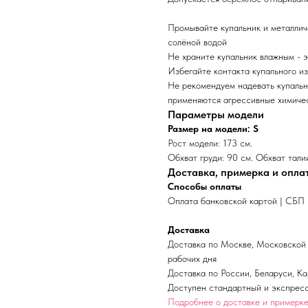
Промывайте купальник и металлич
солёной водой
Не храните купальник влажным - э
Избегайте контакта купального из
Не рекомендуем надевать купальн
применяются агрессивные химиче
Параметры модели
Размер на модели: S
Рост модели: 173 см.
Обхват груди: 90 см. Обхват талии
Доставка, примерка и опла
Способы оплаты
Оплата банковской картой | СБП 
Доставка
Доставка по Москве, Московской 
рабочих дня
Доставка по России,
Беларуси, К
Доступен стандартный и экспресс
Подробнее о доставке и примерк