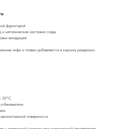
та
кой фурнитурой
 и металическая застежка сзади
новых вкладышей
альные лифы и плавки добавляются в корзину раздельно
о 30°C
 отбеливатели
шка
горизонтальной поверхности
ие с изнаночной стороны при минимальной температуре