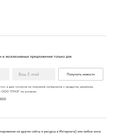
 и эксклюзивных предложения только для
:
Получать новости
ти», я даю согласие на получение материалов о продуктах, решениях,
от ООО "ЛУНЭ" на условиях
ности
опирования на другие сайты и ресурсы в Интернете) или любое иное