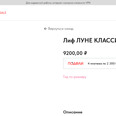
Для корректной работы интернет-магазина отключите VPN
S
A
L
E
S
A
L
E
Вернуться назад
N
N
ON
Лиф ЛУНЕ КЛАСС
9200,00
₽
4 платежа по 2 300 
Гид по размеру
Добавить в корзину
Описание