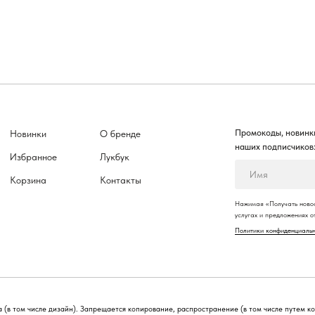
Промокоды, новинки
Новинки
О бренде
наших подписчиков
Избранное
Лукбук
Корзина
Контакты
Нажимая «Получать новос
услугах и предложениях 
Политики конфиденциаль
 (в том числе дизайн). Запрещается копирование, распространение (в том числе путем к