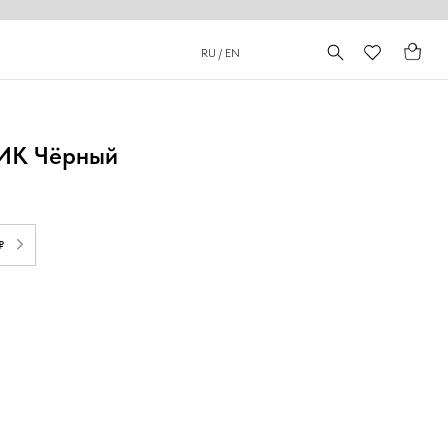
RU / EN
ИК Чёрный
₽