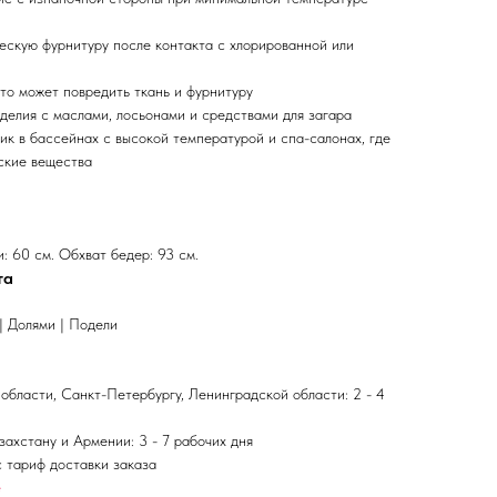
ескую фурнитуру после контакта с хлорированной или
то может повредить ткань и фурнитуру
делия с маслами, лосьонами и средствами для загара
ик в бассейнах с высокой температурой и спа-салонах, где
ские вещества
: 60 см. Обхват бедер: 93 см.
та
| Долями | Подели
области, Санкт-Петербургу, Ленинградской области: 2 - 4
азахстану и Армении
: 3 - 7 рабочих дня
 тариф доставки заказа
е