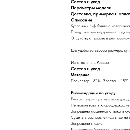
Состав и уход
Параметры модели
Доставка, примерка и опла
Описание
Купальный лиф бандо с металичес
Предусмотрен внутренний подклад
Отсутствуют разрезы для пороло
Для удобства выбора размера, куп
Изготовлено в России
Состав и уход
Материал
Полиэстер - 82%, Эластан - 18%
Рекомендации по уходу
Ручная стирка при температуре д
Не использовать хлорсодержащие
Запрещена машинная стирка и су
Сушить в расправленном виде на 
Запрещена глажка
Допускается бережное отпариван