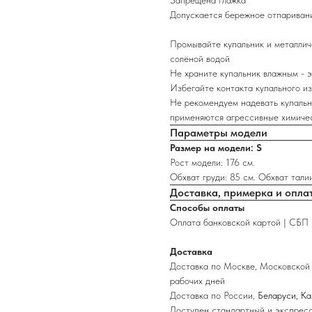
Запрещена глажка
Допускается бережное отпариван
Промывайте купальник и металлич
солёной водой
Не храните купальник влажным - э
Избегайте контакта купального из
Не рекомендуем надевать купальн
применяются агрессивные химиче
Параметры модели
Размер на модели: S
Рост модели: 176 см.
Обхват груди: 85 см. Обхват талии
Доставка, примерка и опла
Способы оплаты
Оплата банковской картой | СБП 
Доставка
Доставка по Москве, Московской 
рабочих дней
Доставка по России,
Беларуси, К
Доступен стандартный и экспресс