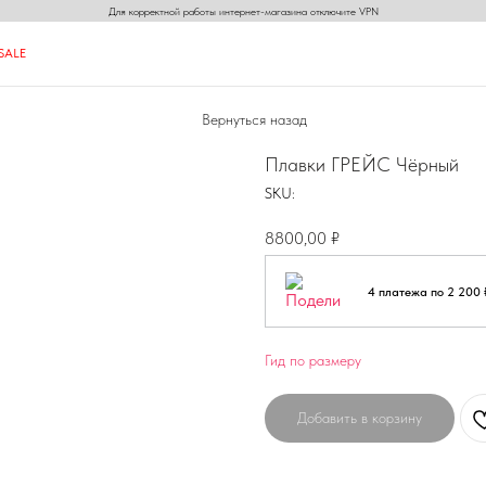
Для корректной работы интернет-магазина отключите VPN
S
A
L
E
S
A
L
E
Вернуться назад
N
N
ON
Плавки ГРЕЙС Чёрный
SKU:
8800,00
₽
4 платежа по 2 200 
Гид по размеру
Добавить в корзину