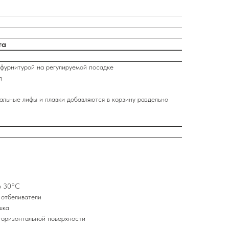
та
 фурнитурой на регулируемой посадке
д
альные лифы и плавки добавляются в корзину раздельно
о 30°C
 отбеливатели
шка
горизонтальной поверхности