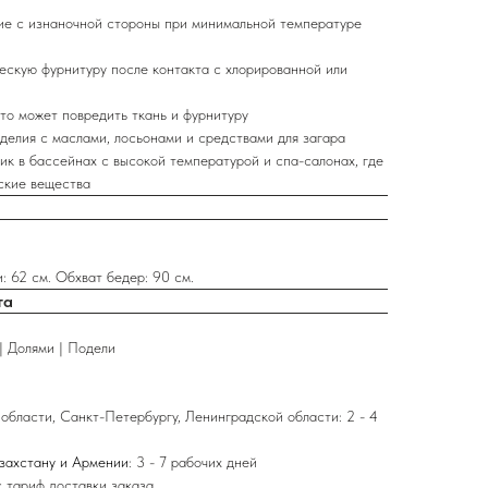
ие с изнаночной стороны при минимальной температуре
ескую фурнитуру после контакта с хлорированной или
то может повредить ткань и фурнитуру
делия с маслами, лосьонами и средствами для загара
ик в бассейнах с высокой температурой и спа-салонах, где
ские вещества
: 62 см. Обхват бедер: 90 см.
та
| Долями | Подели
области, Санкт-Петербургу, Ленинградской области: 2 - 4
азахстану и Армении
: 3 - 7 рабочих дней
 тариф доставки заказа