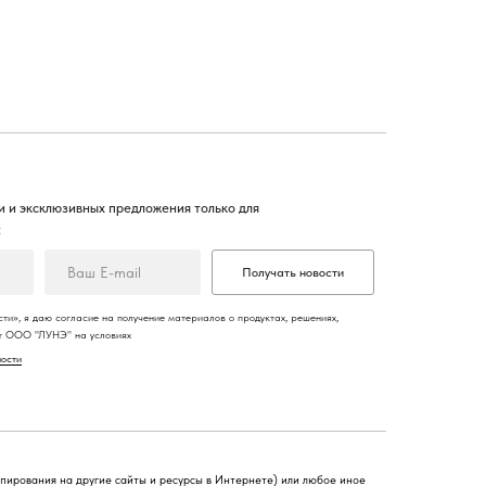
 и эксклюзивных предложения только для
:
Получать новости
ти», я даю согласие на получение материалов о продуктах, решениях,
от ООО "ЛУНЭ" на условиях
ности
опирования на другие сайты и ресурсы в Интернете) или любое иное