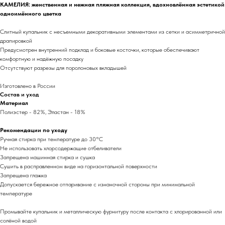
КАМЕЛИЯ: женственная и нежная пляжная коллекция, вдохновлённая эстетикой
одноимённого цветка
Слитный купальник с несъемными декоративными элементами из сетки и асимметричной
драпировкой
Предусмотрен внутренний подклад и боковые косточки, которые обеспечивают
комфортную и надёжную посадку
Отсутствуют разрезы для поролоновых вкладышей
Изготовлено в России
Состав и уход
Материал
Полиэстер - 82%, Эластан - 18%
Рекомендации по уходу
Ручная стирка при температуре до 30°C
Не использовать хлорсодержащие отбеливатели
Запрещена машинная стирка и сушка
Сушить в расправленном виде на горизонтальной поверхности
Запрещена глажка
Допускается бережное отпаривание с изнаночной стороны при минимальной
температуре
Промывайте купальник и металлическую фурнитуру после контакта с хлорированной или
солёной водой