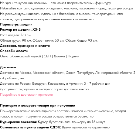
Не храните купальник влажным - это может повредить ткань и фурнитуру
Избегайте контакта купального изделия с маслами, лосьонами и средствами для загара
Не рекомендуем надевать купальник в бассейнах с высокой температурой и спа-
салонах, где применяются агрессивные химические вещества
Параметры модели
Размер на модели: XS-S
Рост модели: 173 см.
Обхват груди: 90 см. Обхват талии: 60 см. Обхват бедер: 93 см.
Доставка, примерка и оплата
Способы оплаты
Оплата банковской картой | СБП | Долями | Подели
Доставка
Доставка по Москве, Московской области, Санкт-Петербургу, Ленинградской области: 2
- 4 рабочих дня
Доставка по России,
Беларуси, Казахстану и Армении
: 3 - 7 рабочих дня
Доступен стандартный и экспресс тариф доставки заказа
Подробнее о доставке и примерке
Промокоды, новинки и эксклюзивных предложения только для
Примерка и возврата товара при получении
наших подписчиков:
Примерка включена во все варианты доставки заказов интернет-магазина, возврат
товара в момент получения заказа осуществляется бесплатно
Курьерская доставка:
Курьер будет ожидать примерку до 15 минут
Самовывоз из пункта выдачи СДЭК:
Время примерки не ограничено