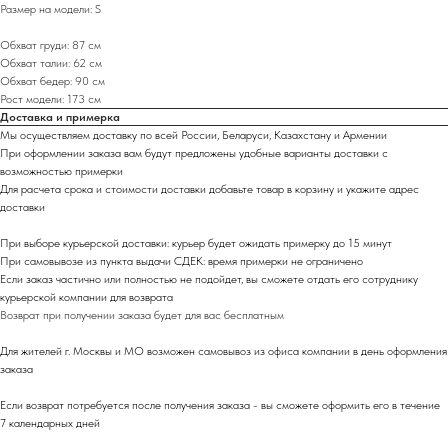
Размер на модели: S
Обхват груди: 87 см
Обхват талии: 62 см
Обхват бедер: 90 см
Рост модели: 173 см
Доставка и примерка
Мы осуществляем доставку по всей России, Беларуси, Казахстану и Армении
При оформлении заказа вам будут предложены удобные варианты доставки с
возможностью примерки
Для расчета срока и стоимости доставки добавьте товар в корзину и укажите адрес
доставки
При выборе курьерской доставки: курьер будет ожидать примерку до 15 минут
При самовывозе из пункта выдачи СДЕК: время примерки не ограничено
Если заказ частично или полностью не подойдет, вы сможете отдать его сотруднику
курьерской компании для возврата
Возврат при получении заказа будет для вас бесплатным
Промокоды, новинки и эксклюзивных предложения только для
Для жителей г. Москвы и МО возможен самовывоз из офиса компании в день оформления
наших подписчиков:
заказа
Если возврат потребуется после получения заказа - вы сможете оформить его в течение
7 календарных дней