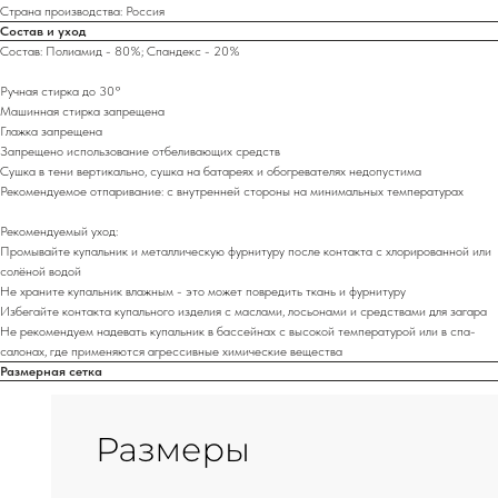
Страна производства: Россия
Состав и уход
Состав: Полиамид - 80%; Спандекс - 20%
Ручная стирка до 30°
Машинная стирка запрещена
Глажка запрещена
Запрещено использование отбеливающих средств
Сушка в тени вертикально, сушка на батареях и обогревателях недопустима
Рекомендуемое отпаривание: с внутренней стороны на минимальных температурах
Рекомендуемый уход:
Промывайте купальник и металлическую фурнитуру после контакта с хлорированной или
солёной водой
Не храните купальник влажным - это может повредить ткань и фурнитуру
Избегайте контакта купального изделия с маслами, лосьонами и средствами для загара
Не рекомендуем надевать купальник в бассейнах с высокой температурой или в спа-
салонах, где применяются агрессивные химические вещества
Размерная сетка