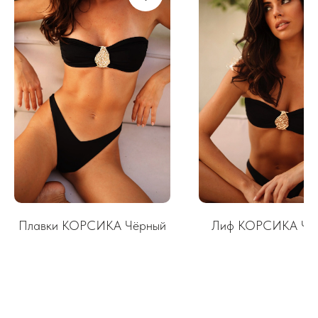
Получать новости
Нажимая «Получать новости», я даю согласие на получение материалов о продуктах,
решениях, услугах и предложениях от ООО "ЛУНЭ" на условиях
Политики конфиденциальности
Telegram
Плавки КОРСИКА Чёрный
Лиф КОРСИКА Чё
Все материалы данного сайта являются объектами авторского права (в том числе
дизайн). Запрещается копирование, распространение (в том числе путем
копирования на другие сайты и ресурсы в Интернете) или любое иное
использование информации и объектов без предварительного согласия
правообладателя ООО «ЛУНЭ»