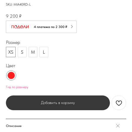
SKU:
MIA40RD-L
9 200
₽
4 платежа по 2 300 ₽
Размер
XS
S
M
L
Цвет
Гид по размеру
Добавить в корзину
Описание