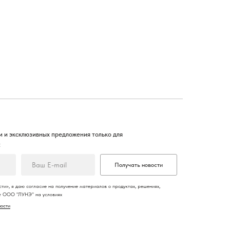
 и эксклюзивных предложения только для
:
Получать новости
ти», я даю согласие на получение материалов о продуктах, решениях,
от ООО "ЛУНЭ" на условиях
ности