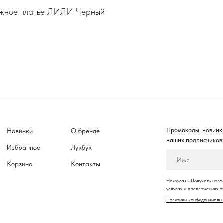
жное платье ЛИЛИ Черный
Промокоды, новинки
Новинки
О бренде
наших подписчиков
Избранное
Лукбук
Корзина
Контакты
Нажимая «Получать новос
услугах и предложениях 
Политики конфиденциаль