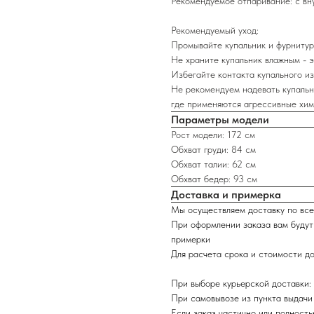
Рекомендуемое отпаривание: с вн
Рекомендуемый уход:
Промывайте купальник и фурнитур
Не храните купальник влажным - э
Избегайте контакта купального из
Не рекомендуем надевать купальн
где применяются агрессивные хи
Параметры модели
Рост модели: 172 см
Обхват груди: 84 см
Обхват талии: 62 см
Обхват бедер: 93 см
Доставка и примерка
Мы осуществляем доставку по все
При оформлении заказа вам будут
примерки
Для расчета срока и стоимости до
При выборе курьерской доставки: 
При самовывозе из пункта выдачи
Если заказ частично или полность