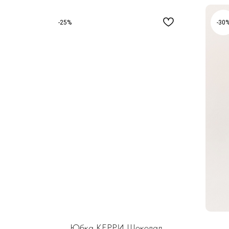
-25%
-30
Юбка КЕРРИ Шоколад