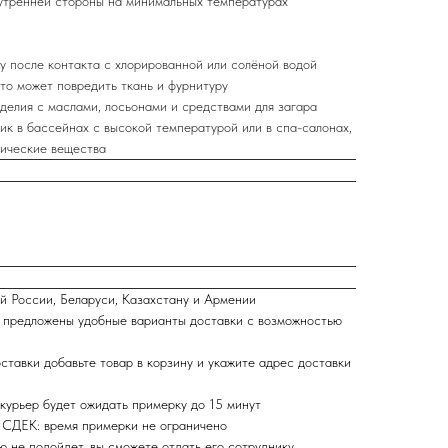
утренней стороны на минимальных температурах
у после контакта с хлорированной или солёной водой
то может повредить ткань и фурнитуру
делия с маслами, лосьонами и средствами для загара
ик в бассейнах с высокой температурой или в спа-салонах,
мические вещества
й России, Беларуси, Казахстану и Армении
 предложены удобные варианты доставки с возможностью
ставки добавьте товар в корзину и укажите адрес доставки
курьер будет ожидать примерку до 15 минут
 СДЕК: время примерки не ограничено
ю не подойдет, вы сможете отдать его сотруднику