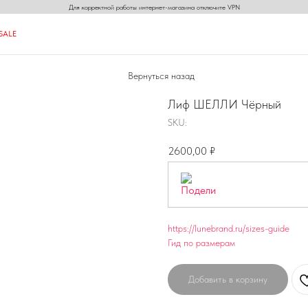
Для корректной работы интернет-магазина отключите VPN
S
A
L
E
S
A
L
E
Вернуться назад
N
N
ON
Лиф ШЕЛЛИ Чёрный
SKU:
2600,00
₽
https://lunebrand.ru/sizes-guide
Гид по размерам
Добавить в корзину