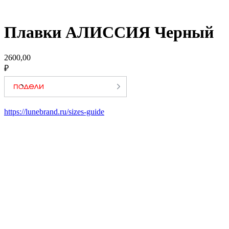
Плавки АЛИССИЯ Черный
2600,00
₽
https://lunebrand.ru/sizes-guide
КАТАЛОГ
НОВИНКИ
ХИТЫ ПРОДАЖ
КУПАЛЬНИКИ
ПЛЯЖНАЯ ОДЕЖДА
ОДЕЖДА
АКСЕССУАРЫ
КОЛЛЕКЦИИ
РАСПРОДАЖА