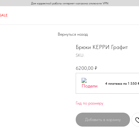
Для корректной работы интернет-магазина отключите VPN
S
A
L
E
S
A
L
E
Вернуться назад
N
N
ON
Брюки КЕРРИ Графит
SKU:
6200,00
₽
4 платежа по 1 550 
Гид по размеру
Добавить в корзину