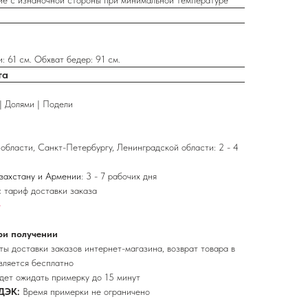
ие с изнаночной стороны при минимальной температуре
: 61 см. Обхват бедер: 91 см.
та
| Долями | Подели
области, Санкт-Петербургу, Ленинградской области: 2 - 4
азахстану и Армении
: 3 - 7 рабочих дня
 тариф доставки заказа
е
ри получении
ы доставки заказов интернет-магазина, возврат товара в
вляется бесплатно
дет ожидать примерку до 15 минут
ДЭК:
Время примерки не ограничено