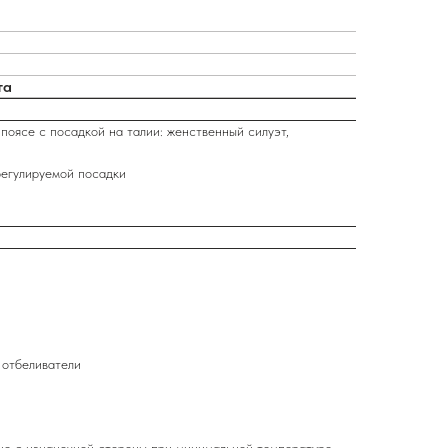
та
поясе с посадкой на талии: женственный силуэт,
регулируемой посадки
 отбеливатели