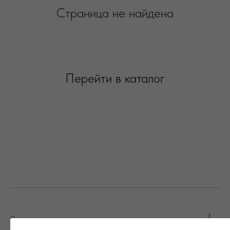
Промокоды, новинки и эксклюзивных предложения только для
наших подписчиков:
Покупателям
Получать новости