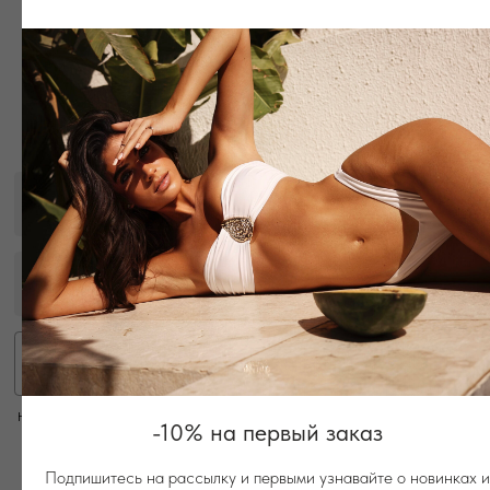
Нажимая «Получать новости», я даю согласие на получение материалов о продуктах,
LUNé
решениях, услугах и предложениях от ООО "ЛУНЭ" на условиях
Политики конфиденциальности
Telegram
Все материалы данного сайта являются объектами авторского права (в том числе
дизайн). Запрещается копирование, распространение (в том числе путем
копирования на другие сайты и ресурсы в Интернете) или любое иное
использование информации и объектов без предварительного согласия
правообладателя ООО «ЛУНЭ»
Copyright 2026
-10% на первый заказ
Подпишитесь на рассылку и первыми узнавайте о новинках и